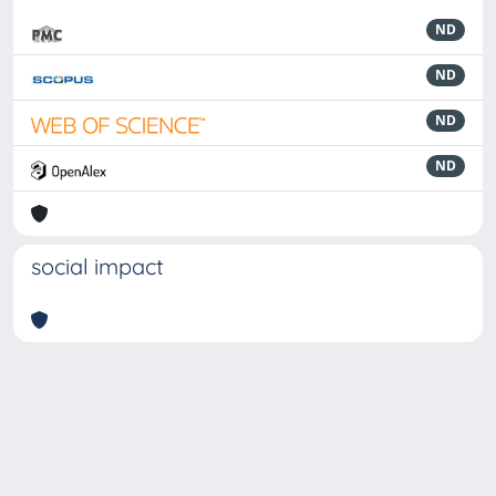
ND
ND
ND
ND
social impact