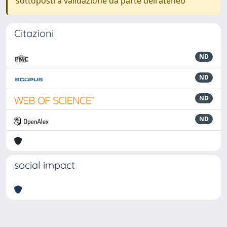
sottoposti a validazione da parte dell'ateneo
Citazioni
ND
ND
ND
ND
social impact