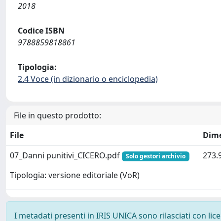
2018
Codice ISBN
9788859818861
Tipologia:
2.4 Voce (in dizionario o enciclopedia)
File in questo prodotto:
File
Dim
07_Danni punitivi_CICERO.pdf
273.
Solo gestori archivio
Tipologia: versione editoriale (VoR)
I metadati presenti in IRIS UNICA sono rilasciati con li