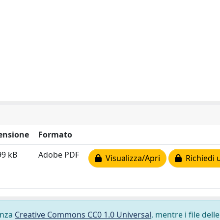
ensione
Formato
99 kB
Adobe PDF
Visualizza/Apri
Richiedi 
cenza
Creative Commons CC0 1.0 Universal
, mentre i file delle