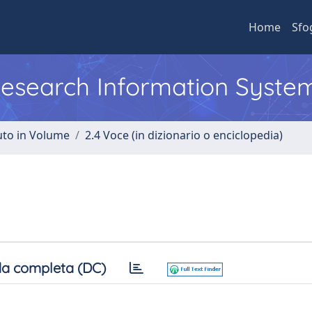
Home
Sfo
 Research Information Syste
uto in Volume
2.4 Voce (in dizionario o enciclopedia)
a completa (DC)