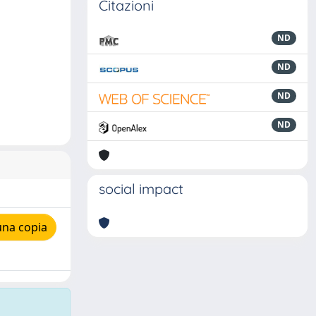
Citazioni
ND
ND
ND
ND
social impact
una copia