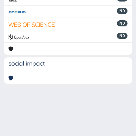
ND
ND
ND
social impact
Powered by
IRIS
-
about IRIS
-