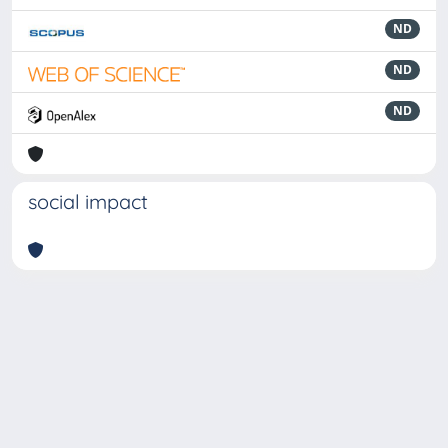
ND
ND
ND
social impact
Powered by
IRIS
-
about IRIS
-
Utilizzo dei cookie
-
Privacy
Copyright © 2026