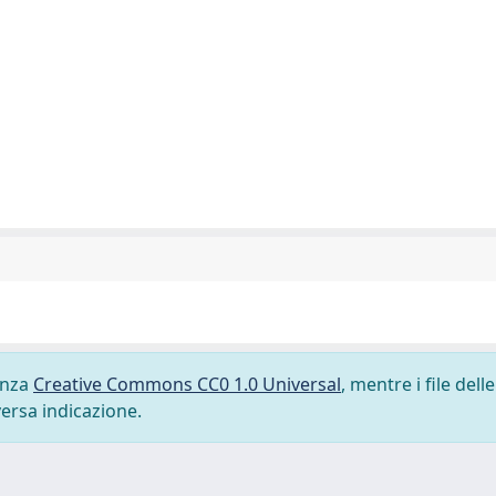
cenza
Creative Commons CC0 1.0 Universal
, mentre i file delle
versa indicazione.