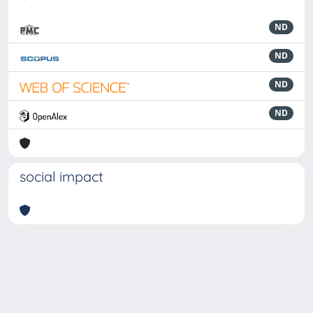
ND
ND
ND
ND
social impact