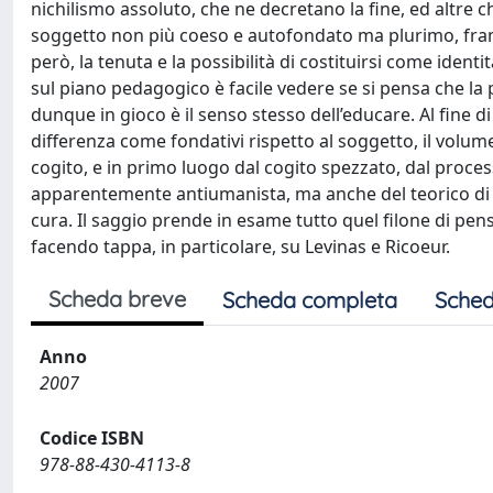
nichilismo assoluto, che ne decretano la fine, ed altre ch
soggetto non più coeso e autofondato ma plurimo, framm
però, la tenuta e la possibilità di costituirsi come identi
sul piano pedagogico è facile vedere se si pensa che la p
dunque in gioco è il senso stesso dell’educare. Al fine di
differenza come fondativi rispetto al soggetto, il volu
cogito, e in primo luogo dal cogito spezzato, dal proces
apparentemente antiumanista, ma anche del teorico di u
cura. Il saggio prende in esame tutto quel filone di pens
facendo tappa, in particolare, su Levinas e Ricoeur.
Scheda breve
Scheda completa
Sched
Anno
2007
Codice ISBN
978-88-430-4113-8