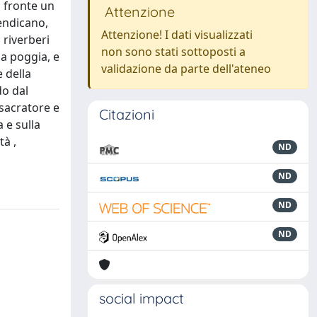
i fronte un
Attenzione
endicano,
Attenzione! I dati visualizzati
 riverberi
non sono stati sottoposti a
ia poggia, e
validazione da parte dell'ateneo
e della
do dal
ssacratore e
Citazioni
 e sulla
tà ,
ND
ND
ND
ND
social impact