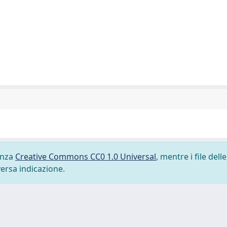
cenza
Creative Commons CC0 1.0 Universal
, mentre i file delle
versa indicazione.