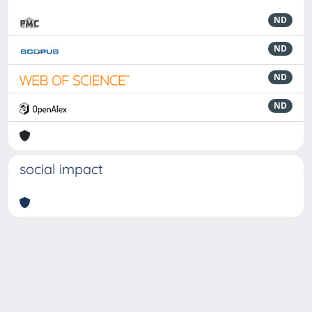
ND
ND
ND
ND
social impact