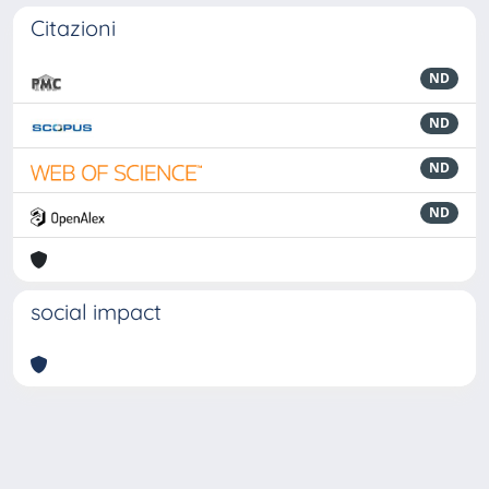
Citazioni
ND
ND
ND
ND
social impact