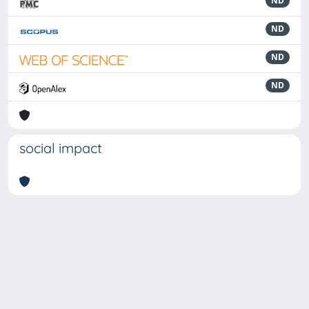
ND
ND
ND
ND
social impact
Powered by
IRIS
-
about IRIS
-