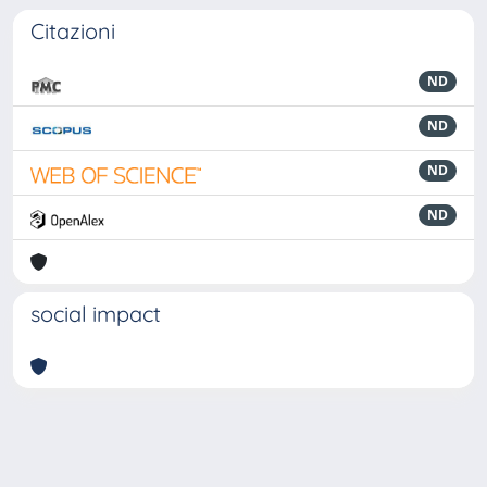
Citazioni
ND
ND
ND
ND
social impact