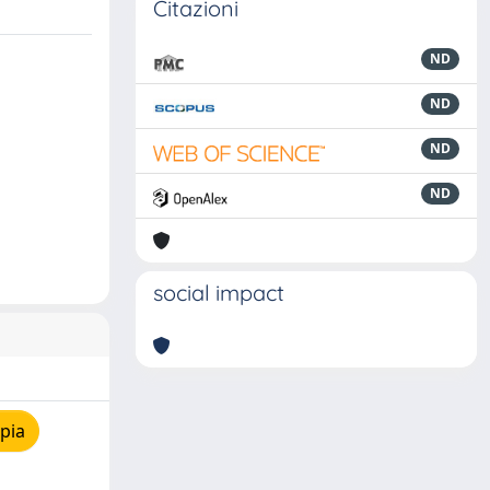
Citazioni
ND
ND
ND
ND
social impact
pia