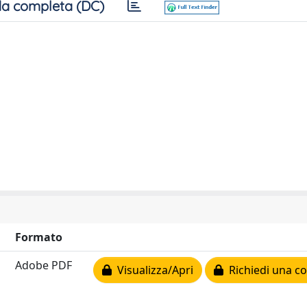
a completa (DC)
Formato
Adobe PDF
Visualizza/Apri
Richiedi una co