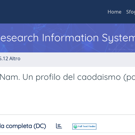
Home
Sfo
 Research Information Syste
5.12 Altro
t Nam. Un profilo del caodaismo (p
a completa (DC)