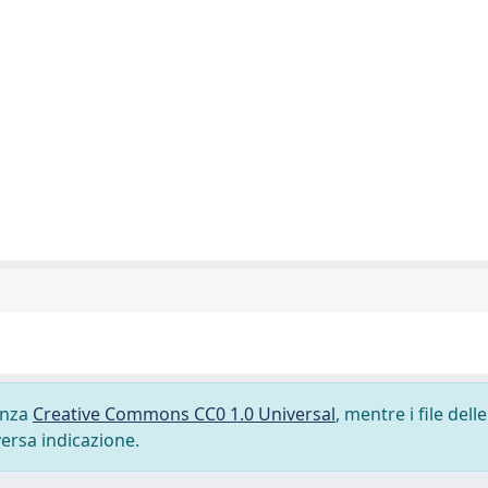
cenza
Creative Commons CC0 1.0 Universal
, mentre i file delle
versa indicazione.