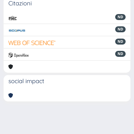
Citazioni
ND
ND
ND
ND
social impact