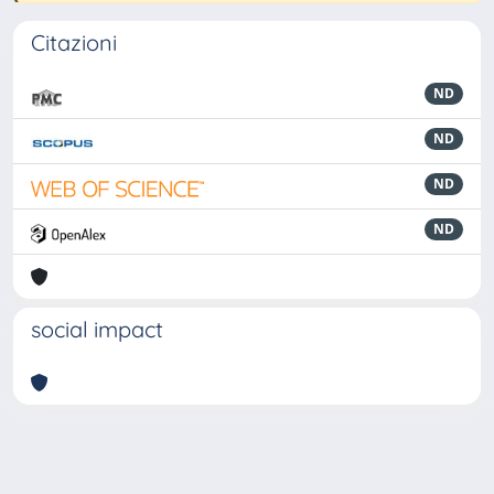
Citazioni
ND
ND
ND
ND
social impact