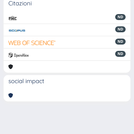
Citazioni
ND
ND
ND
ND
social impact