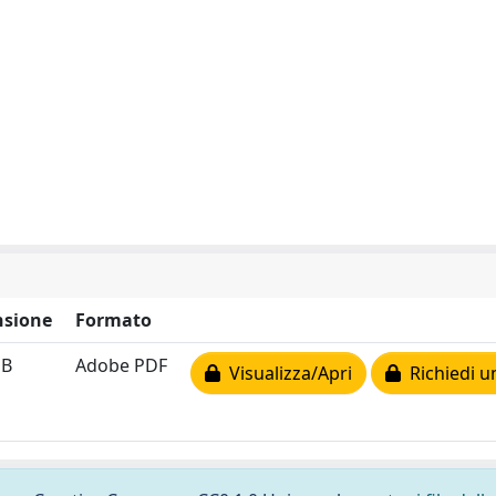
sione
Formato
MB
Adobe PDF
Visualizza/Apri
Richiedi u