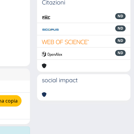
Citazioni
ND
ND
ND
ND
social impact
na copia