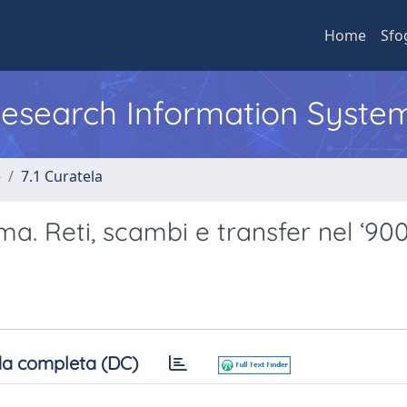
Home
Sfo
 Research Information Syste
e
7.1 Curatela
ema. Reti, scambi e transfer nel ‘90
a completa (DC)