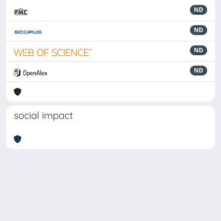
ND
ND
ND
ND
social impact