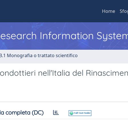
Home
Sfo
 Research Information Syste
3.1 Monografia o trattato scientifico
condottieri nell'Italia del Rinascime
a completa (DC)