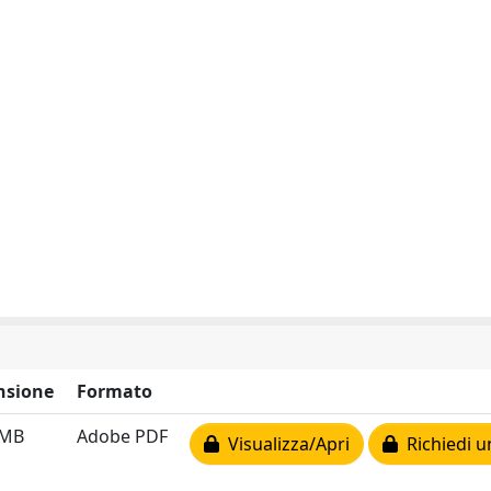
nsione
Formato
 MB
Adobe PDF
Visualizza/Apri
Richiedi u