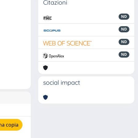
Citazioni
ND
ND
ND
ND
social impact
na copia