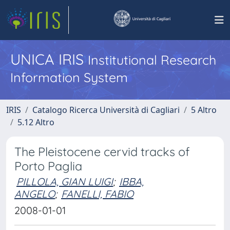
UNICA IRIS
Institutional Research
Information System
IRIS
Catalogo Ricerca Università di Cagliari
5 Altro
5.12 Altro
The Pleistocene cervid tracks of
Porto Paglia
PILLOLA, GIAN LUIGI
;
IBBA,
ANGELO
;
FANELLI, FABIO
2008-01-01