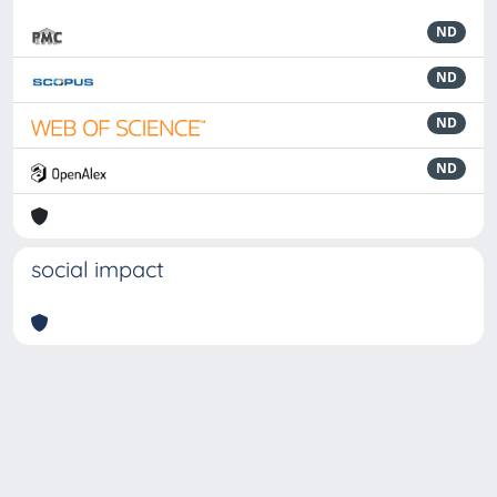
ND
ND
ND
ND
social impact