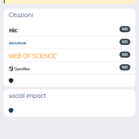
Citazioni
ND
ND
ND
ND
social impact