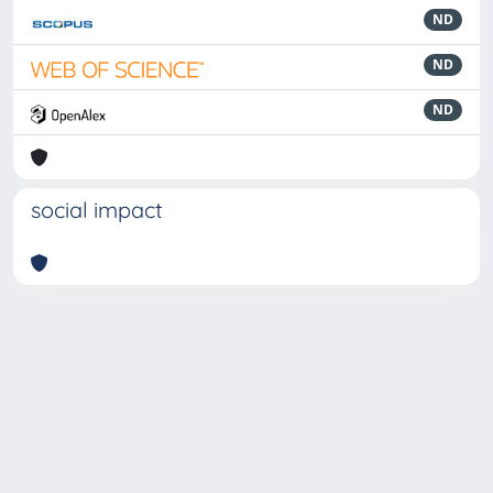
ND
ND
ND
social impact
Powered by
IRIS
-
about IRIS
-
Utilizzo dei cookie
-
Privacy
Copyright © 2026