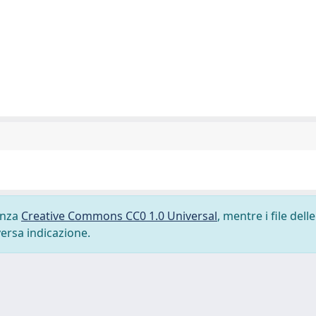
cenza
Creative Commons CC0 1.0 Universal
, mentre i file delle
versa indicazione.