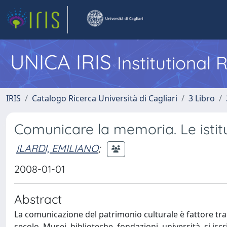
UNICA IRIS
Institutional
IRIS
Catalogo Ricerca Università di Cagliari
3 Libro
Comunicare la memoria. Le istituz
ILARDI, EMILIANO
;
2008-01-01
Abstract
La comunicazione del patrimonio culturale è fattore trai
secolo. Musei, biblioteche, fondazioni, università, si is