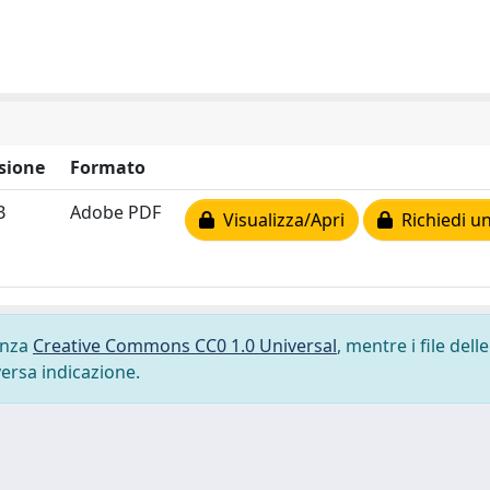
sione
Formato
B
Adobe PDF
Visualizza/Apri
Richiedi un
cenza
Creative Commons CC0 1.0 Universal
, mentre i file delle
versa indicazione.