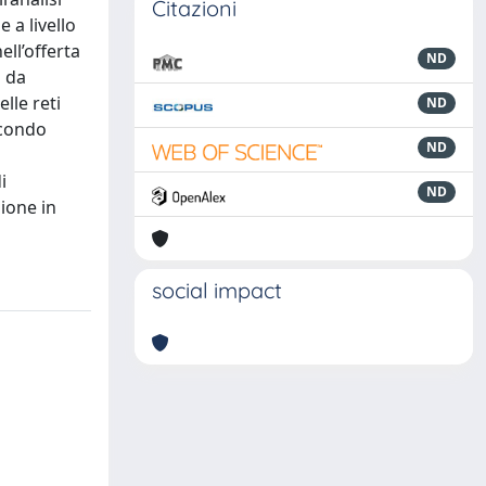
Citazioni
 a livello
ll’offerta
ND
i da
lle reti
ND
secondo
ND
i
ND
ione in
social impact