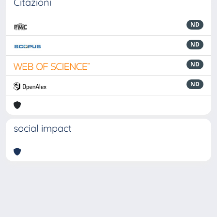
Citazioni
ND
ND
ND
ND
social impact