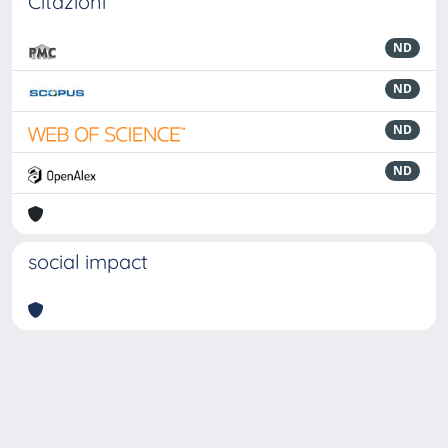
Citazioni
ND
ND
ND
ND
social impact