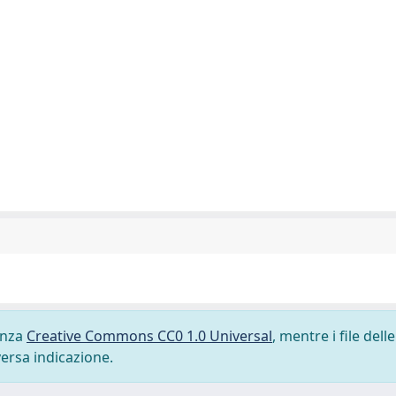
cenza
Creative Commons CC0 1.0 Universal
, mentre i file delle
versa indicazione.