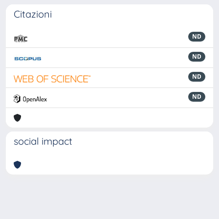
Citazioni
ND
ND
ND
ND
social impact