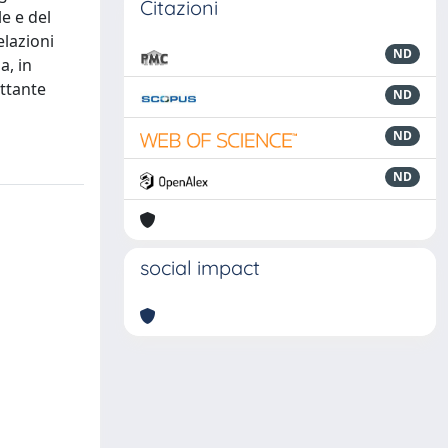
Citazioni
le e del
elazioni
ND
a, in
ettante
ND
ND
ND
social impact