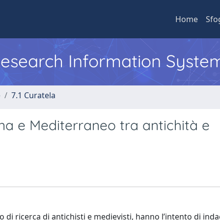
Home
Sfo
 Research Information Syste
e
7.1 Curatela
gna e Mediterraneo tra antichità e
 di ricerca di antichisti e medievisti, hanno l’intento di ind