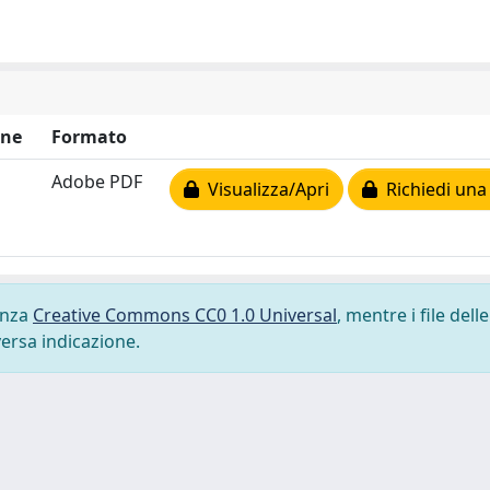
one
Formato
Adobe PDF
Visualizza/Apri
Richiedi una
cenza
Creative Commons CC0 1.0 Universal
, mentre i file delle
versa indicazione.