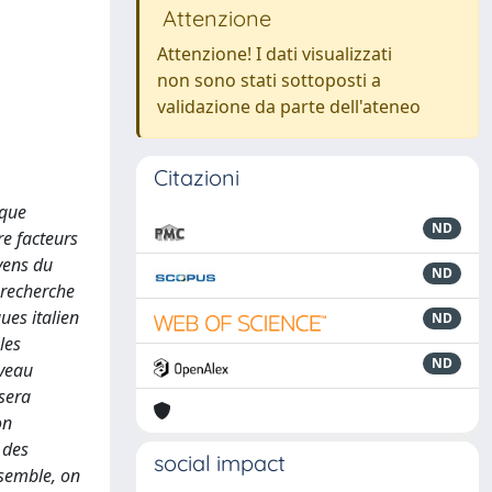
Attenzione
Attenzione! I dati visualizzati
non sono stati sottoposti a
validazione da parte dell'ateneo
Citazioni
ique
ND
re facteurs
yens du
ND
 recherche
ues italien
ND
les
ND
iveau
 sera
on
 des
social impact
nsemble, on