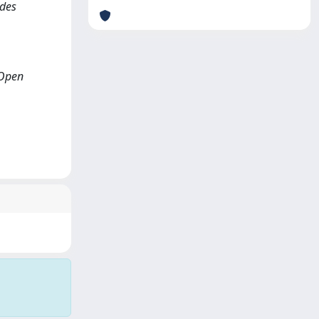
odes
 Open