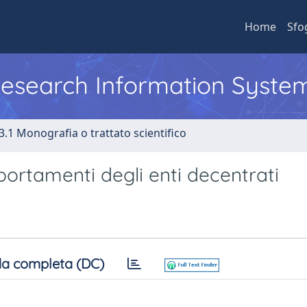
Home
Sfo
 Research Information Syste
3.1 Monografia o trattato scientifico
portamenti degli enti decentrati
a completa (DC)