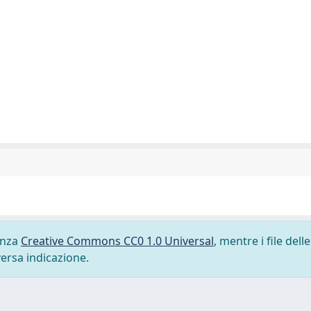
cenza
Creative Commons CC0 1.0 Universal
, mentre i file delle
versa indicazione.