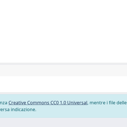
cenza
Creative Commons CC0 1.0 Universal
, mentre i file delle
versa indicazione.