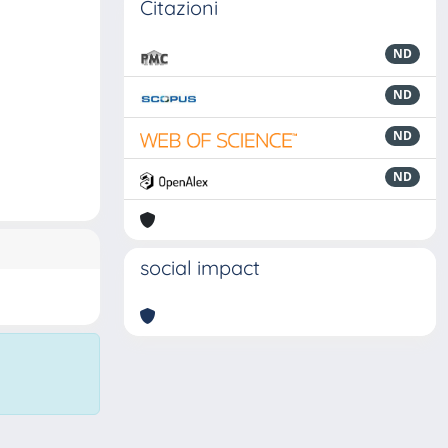
Citazioni
ND
ND
ND
ND
social impact