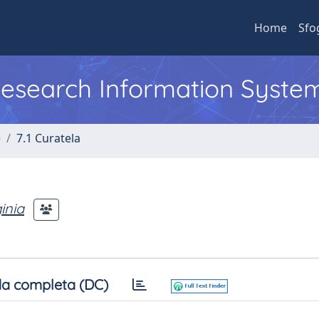
Home
Sfo
 Research Information Syste
e
7.1 Curatela
inia
a completa (DC)