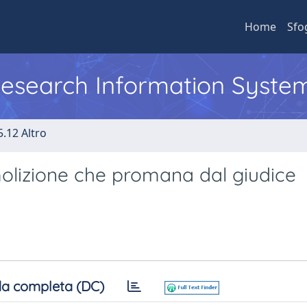
Home
Sfo
 Research Information Syste
5.12 Altro
molizione che promana dal giudice
a completa (DC)