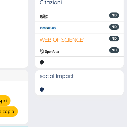
Citazioni
ND
ND
ND
ND
social impact
Apri
a copia