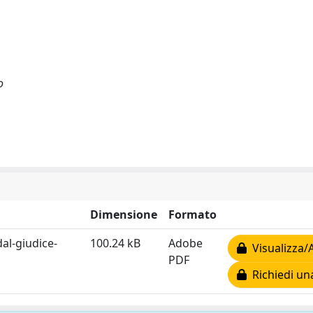
o
Dimensione
Formato
al-giudice-
100.24 kB
Adobe
Visualizza/
PDF
Richiedi un