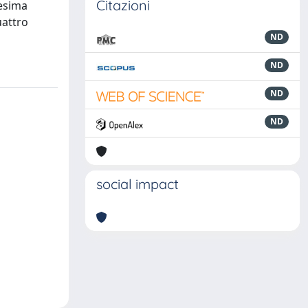
Citazioni
cesima
uattro
ND
ND
ND
ND
social impact