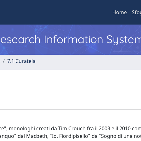
Home
Sfo
 Research Information Syste
e
7.1 Curatela
re", monologhi creati da Tim Crouch fra il 2003 e il 2010 co
Banquo" dal Macbeth, "Io, Fiordipisello" da "Sogno di una not