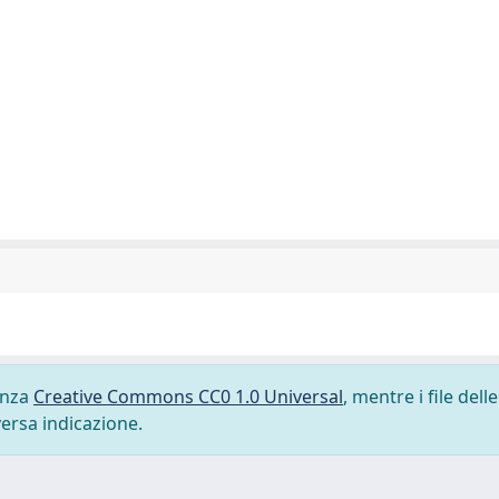
cenza
Creative Commons CC0 1.0 Universal
, mentre i file delle
versa indicazione.