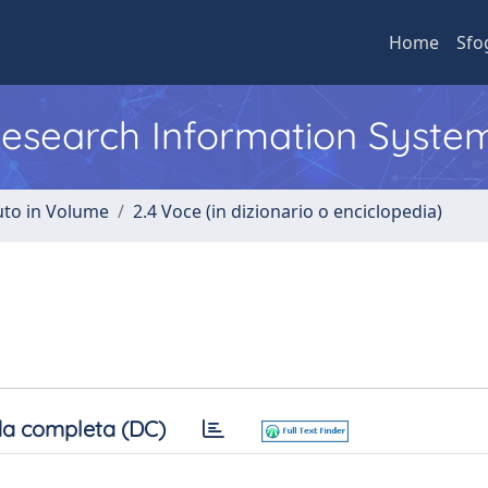
Home
Sfo
 Research Information Syste
uto in Volume
2.4 Voce (in dizionario o enciclopedia)
a completa (DC)