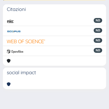
Citazioni
ND
ND
ND
ND
social impact