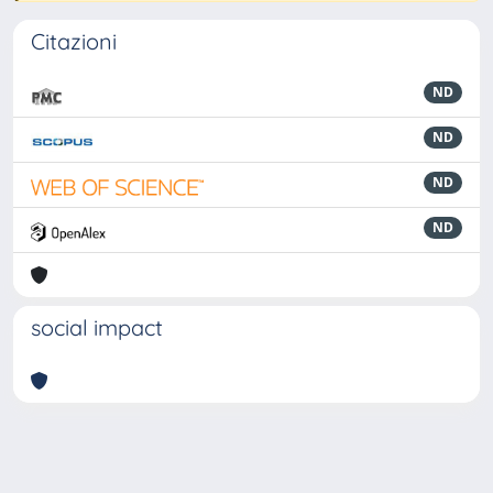
Citazioni
ND
ND
ND
ND
social impact