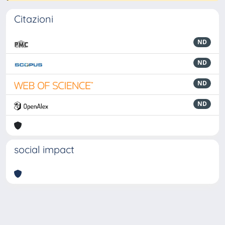
Citazioni
ND
ND
ND
ND
social impact