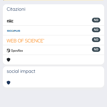
Citazioni
ND
ND
ND
ND
social impact