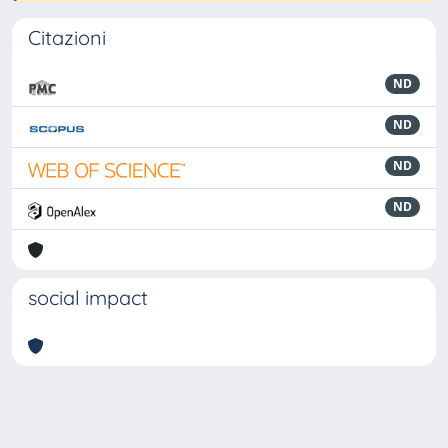
Citazioni
ND
ND
ND
ND
social impact