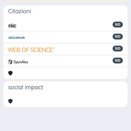
Citazioni
ND
ND
ND
ND
social impact