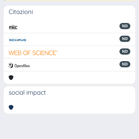
Citazioni
ND
ND
ND
ND
social impact