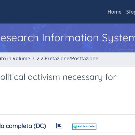
Home
Sfo
 Research Information Syste
uto in Volume
2.2 Prefazione/Postfazione
olitical activism necessary for
a completa (DC)