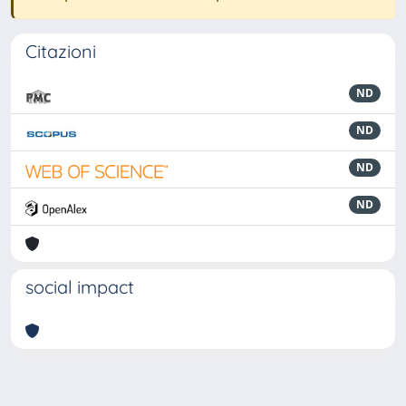
Citazioni
ND
ND
ND
ND
social impact