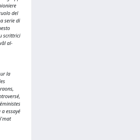
pioniere
ruolo del
a serie di
uesto
scrittrici
âl al-
ur la
des
araons,
ntroversé,
féministes
e a essayé
Ni'mat