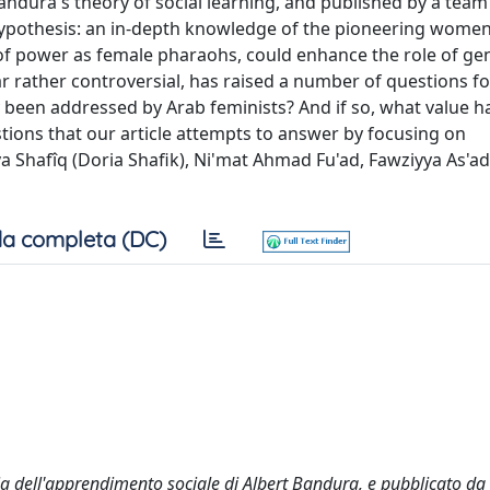
andura's theory of social learning, and published by a tea
hypothesis: an in-depth knowledge of the pioneering women
se of power as female pharaohs, could enhance the role of ge
 rather controversial, has raised a number of questions fo
 been addressed by Arab feminists? And if so, what value ha
ions that our article attempts to answer by focusing on
Shafîq (Doria Shafik), Ni'mat Ahmad Fu'ad, Fawziyya As'ad
a completa (DC)
ria dell'apprendimento sociale di Albert Bandura, e pubblicato d