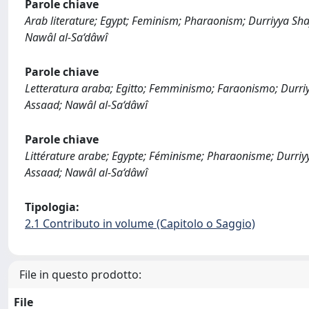
Parole chiave
Arab literature; Egypt; Feminism; Pharaonism; Durriyya Sha
Nawâl al-Sa‘dâwî
Parole chiave
Letteratura araba; Egitto; Femminismo; Faraonismo; Durriy
Assaad; Nawâl al-Sa‘dâwî
Parole chiave
Littérature arabe; Egypte; Féminisme; Pharaonisme; Durriy
Assaad; Nawâl al-Sa‘dâwî
Tipologia:
2.1 Contributo in volume (Capitolo o Saggio)
File in questo prodotto:
File