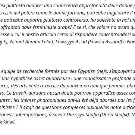
otesi piuttosto audace: una conoscenza approfondita delle donne 
'esercizio del potere come le donne faraone, potrebbe migliorare il 
e potrebbe apparire piuttosto controverso, ha sollevato in noi un
i affrontati dalle femministe arabe? E se sì, che valore ha avuto q
e a cui il nostro articolo cerca di rispondere concentrandosi su 
fik), Ni'mat Ahmad Fu'ad, Fawziyya As'ad (Fawzia Assaad) e Naw
équipe de recherche formée par des Egyptien (ne)s, s’appuyant s
ncé une hypothèse assez audacieuse : une connaissance profonde 
nces, des arts et de l’exercice du pouvoir en tant que femmes ph
rs. Ce travail, qui sans aucun doute pourrait apparaître assez co
ntes : les thèmes pharaoniques ont-ils été déjà abordés par les 
inistes ? Il s’agit de questions complexes auxquelles notre articl
tiennes contemporaines, à savoir Durriyya Shafîq (Doria Shafik), 
Sa‘dâwî.