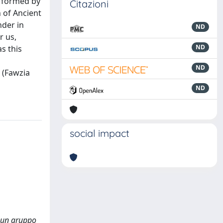
m formed by
Citazioni
 of Ancient
nder in
ND
r us,
ND
s this
ND
 (Fawzia
ND
social impact
a un gruppo