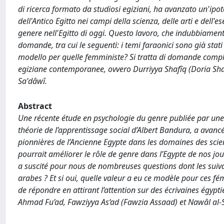
di ricerca formato da studiosi egiziani, ha avanzato un'ip
dell'Antico Egitto nei campi della scienza, delle arti e dell
genere nell'Egitto di oggi. Questo lavoro, che indubbiament
domande, tra cui le seguenti: i temi faraonici sono già stat
modello per quelle femministe? Si tratta di domande compless
egiziane contemporanee, ovvero Durriyya Shafîq (Doria Sha
Sa'dâwî.
Abstract
Une récente étude en psychologie du genre publiée par une 
théorie de l’apprentissage social d’Albert Bandura, a ava
pionnières de l’Ancienne Egypte dans les domaines des scie
pourrait améliorer le rôle de genre dans l’Egypte de nos jou
a suscité pour nous de nombreuses questions dont les suiva
arabes ? Et si oui, quelle valeur a eu ce modèle pour ces fém
de répondre en attirant l’attention sur des écrivaines égyp
Ahmad Fu’ad, Fawziyya As‘ad (Fawzia Assaad) et Nawâl al-