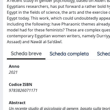
A recent study in gender psychology, based on Albert B
Egyptians researchers, has put forward a rather bold 
Egypt in the fields of science, the arts and the exerci
Egypt today. This work, which could undoubtedly appear
including the following: have Pharaonic themes already
model had for these feminists? These are complex quest
contemporary Egyptian women writers, namely Durriyya 
Assaad) and Nawâl al-Sa'dâwî.
Scheda breve
Scheda completa
Sched
Anno
2021
Codice ISBN
9783826071171
Abstract
Un recente studio di psicologia di genere, basato sulla teo