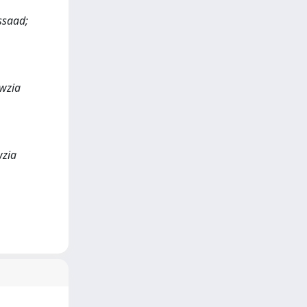
ssaad;
awzia
wzia