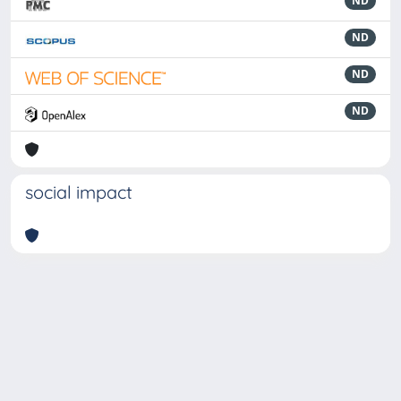
ND
ND
ND
ND
social impact
Powered by
IRIS
-
about IRIS
-