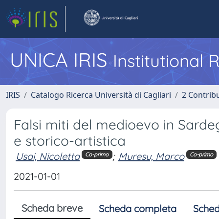
UNICA IRIS
Institutional
IRIS
Catalogo Ricerca Università di Cagliari
2 Contrib
Falsi miti del medioevo in Sarde
e storico-artistica
Usai, Nicoletta
;
Muresu, Marco
Co-primo
Co-primo
2021-01-01
Scheda breve
Scheda completa
Sched