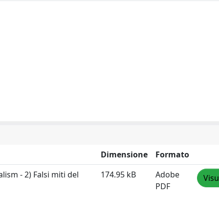
Dimensione
Formato
sm - 2) Falsi miti del
174.95 kB
Adobe
Visu
PDF