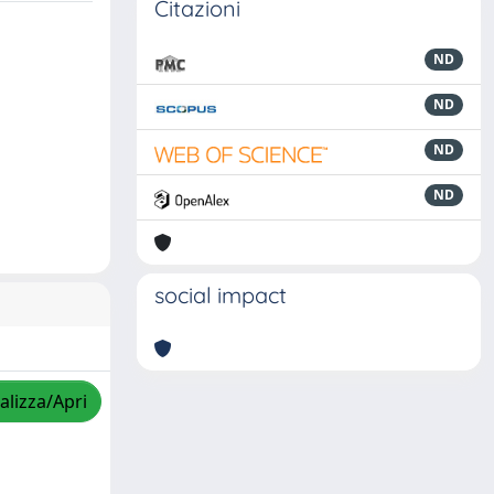
Citazioni
ND
ND
ND
ND
social impact
alizza/Apri