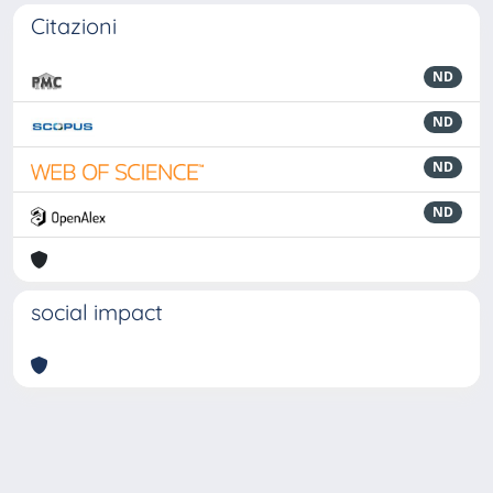
Citazioni
ND
ND
ND
ND
social impact