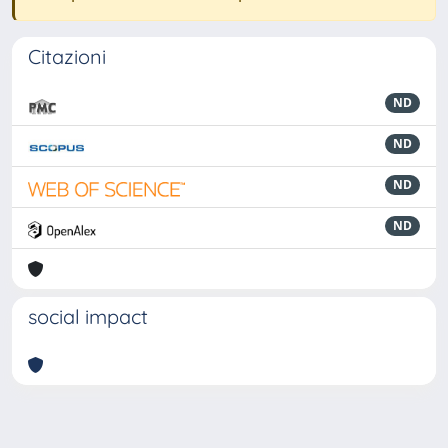
Citazioni
ND
ND
ND
ND
social impact